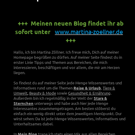
+++ Meinen neuen Blog findet ihr ab
sofort unter
www.martina-zoellner.de
+++
Hallo, ich bin Martina Zöllner. Ich freue mich, Dich auf meiner
Homepage begrüßen zu dürfen. Auf meiner Seite findest du in
erster Linie Tipps und Themen aus Bereichen, die mich
interessieren, beschäftigen und vor allem, die mir am Herzen
liegen.
So findest du auf meiner Seite jede Menge Wissenswertes und
Informatives rund um die Themen
Reise & Urlaub
,
Tiere &
Umwelt
,
Beauty &
Mode
sowie
Gesundheit & Ernährung
.
Außerdem bin ich regelmäßig in der Welt der
Stars &
Sternchen
unterwegs und habe auch hier jede Menge
Interessantes zusammengetragen. Am besten stöberst du
einfach ein wenig direkt unter dem jeweiligen Menüpunkt. Dur
wirst sehen: Da ist jede Menge Wissenswertes, Informatives und
Unterhaltsames dabei.
In
Mein Blog
trage ich stets einen Mix aus allen Bereichen