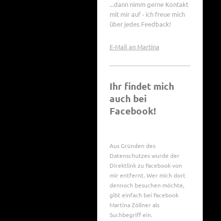
...dann nimm gerne Kontakt
mit mir auf - ich freue mich
über jedes Feedback!
E-Mail an Martina
Ihr findet mich
auch bei
Facebook!
Aus Gründen des
Datenschutzes wurde der
Direktlink zu Facebook von
mir entfernt. Wer mich dort
dennoch besuchen möchte,
gibt einfach bei Facebook
Martina Zöllner als
Suchbegriff ein.