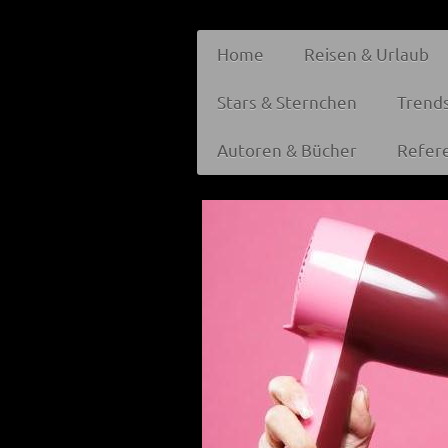
Home
Reisen & Urlaub
Stars & Sternchen
Trend
Autoren & Bücher
Refer