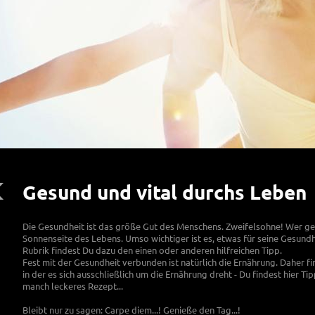
Gesund und vital durchs Leben
Die Gesundheit ist das größe Gut des Menschens. Zweifelsohne! Wer gesu
Sonnenseite des Lebens. Umso wichtiger ist es, etwas für seine Gesundhei
Rubrik findest Du dazu den einen oder anderen hilfreichen Tipp.
Fest mit der Gesundheit verbunden ist natürlich die Ernährung. Daher fi
in der es sich ausschließlich um die Ernährung dreht - Du findest hier 
manch leckeres Rezept...
Bleibt nur zu sagen: Carpe diem...! Genieße den Tag...!