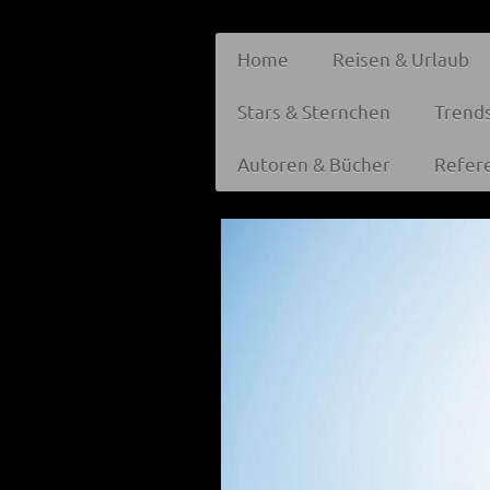
Home
Reisen & Urlaub
Stars & Sternchen
Trend
Autoren & Bücher
Refer