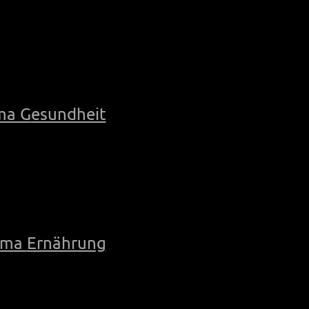
ma G
esundheit
ema
Ernährung