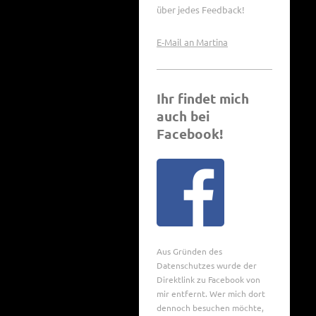
über jedes Feedback!
E-Mail an Martina
Ihr findet mich
auch bei
Facebook!
Aus Gründen des
Datenschutzes wurde der
Direktlink zu Facebook von
mir entfernt. Wer mich dort
dennoch besuchen möchte,